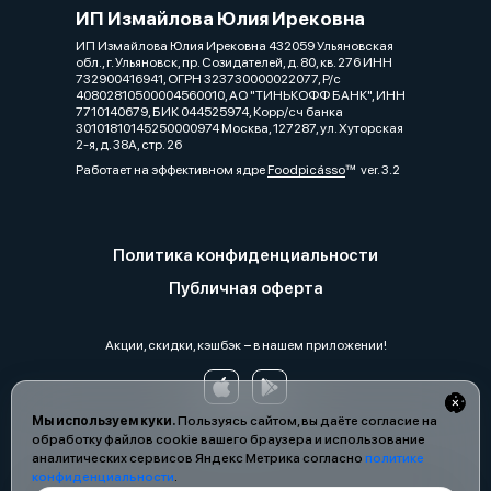
ИП Измайлова Юлия Ирековна
ИП Измайлова Юлия Ирековна 432059 Ульяновская
обл., г. Ульяновск, пр. Созидателей, д. 80, кв. 276 ИНН
732900416941, ОГРН 323730000022077, Р/с
40802810500004560010, АО "ТИНЬКОФФ БАНК", ИНН
7710140679, БИК 044525974, Корр/сч банка
30101810145250000974 Москва, 127287, ул. Хуторская
2-я, д. 38А, стр. 26
Работает на эффективном ядре
Foodpicásso
ver. 3.2
Политика конфиденциальности
Публичная оферта
Акции, скидки, кэшбэк − в нашем приложении!
Мы используем куки.
Пользуясь сайтом, вы даёте согласие на
обработку файлов cookie вашего браузера и использование
аналитических сервисов Яндекс Метрика согласно
политике
конфиденциальности
.