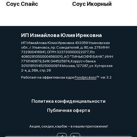
Соус Спайс
Соус Икорный
ИП Измайлова Юлия Ирековна
ИП Измайлова Юлия Ирековна 432059 Ульяновская
обл., г. Ульяновск, пр. Созидателей, д. 80, кв. 276 ИНН
732900416941, ОГРН 323730000022077, Р/с
40802810500004560010, АО "ТИНЬКОФФ БАНК", ИНН
7710140679, БИК 044525974, Корр/сч банка
30101810145250000974 Москва, 127287, ул. Хуторская
2-я, д. 38А, стр. 26
Работает на эффективном ядре
Foodpicásso
ver. 3.2
Политика конфиденциальности
Публичная оферта
Акции, скидки, кэшбэк − в нашем приложении!