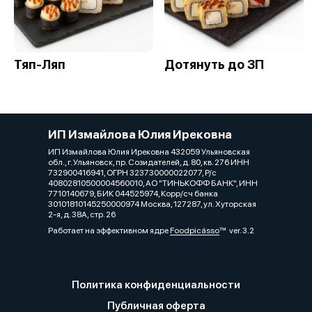
Тяп-Ляп
Дотянуть до ЗП
ИП Измайлова Юлия Ирековна
ИП Измайлова Юлия Ирековна 432059 Ульяновская
обл., г. Ульяновск, пр. Созидателей, д. 80, кв. 276 ИНН
732900416941, ОГРН 323730000022077, Р/с
40802810500004560010, АО "ТИНЬКОФФ БАНК", ИНН
7710140679, БИК 044525974, Корр/сч банка
30101810145250000974 Москва, 127287, ул. Хуторская
2-я, д. 38А, стр. 26
Работает на эффективном ядре
Foodpicásso
ver. 3.2
Политика конфиденциальности
Публичная оферта