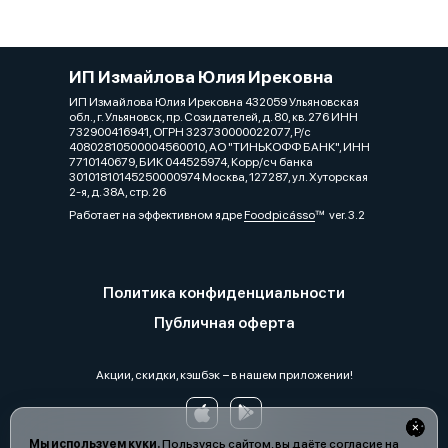
ИП Измайлова Юлия Ирековна
ИП Измайлова Юлия Ирековна 432059 Ульяновская
обл., г. Ульяновск, пр. Созидателей, д. 80, кв. 276 ИНН
732900416941, ОГРН 323730000022077, Р/с
40802810500004560010, АО "ТИНЬКОФФ БАНК", ИНН
7710140679, БИК 044525974, Корр/сч банка
30101810145250000974 Москва, 127287, ул. Хуторская
2-я, д. 38А, стр. 26
Работает на эффективном ядре
Foodpicásso
ver. 3.2
Политика конфиденциальности
Публичная оферта
Акции, скидки, кэшбэк − в нашем приложении!
Мы используем куки.
Пользуясь сайтом, вы даёте согласие на