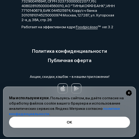
732900416941, ОГРН 323730000022077, Р/с
40802810500004560010, АО "ТИНЬКОФФ БАНК", ИНН
7710140679, БИК 044525974, Корр/сч банка
30101810145250000974 Москва, 127287, ул. Хуторская
2-я, д. 38А, стр. 26
Работает на эффективном ядре
Foodpicásso
ver. 3.2
Политика конфиденциальности
Публичная оферта
Акции, скидки, кэшбэк − в нашем приложении!
Мы используем куки.
Пользуясь сайтом, вы даёте согласие на
обработку файлов cookie вашего браузера и использование
аналитических сервисов Яндекс Метрика согласно
политике
конфиденциальности
.
ОК