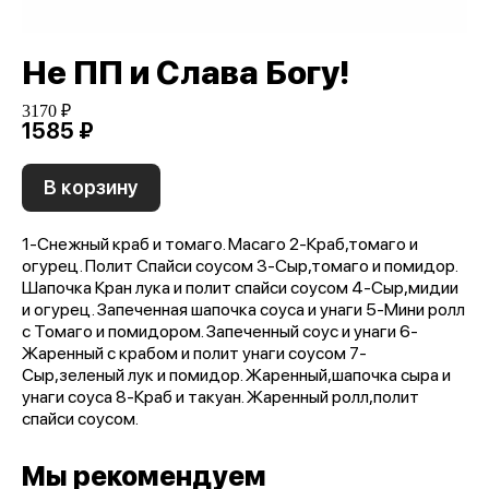
Не ПП и Слава Богу!
3170 ₽
1585 ₽
В корзину
1-Снежный краб и томаго. Масаго 2-Краб,томаго и
огурец. Полит Спайси соусом 3-Сыр,томаго и помидор.
Шапочка Кран лука и полит спайси соусом 4-Сыр,мидии
и огурец. Запеченная шапочка соуса и унаги 5-Мини ролл
с Томаго и помидором. Запеченный соус и унаги 6-
Жаренный с крабом и полит унаги соусом 7-
Сыр,зеленый лук и помидор. Жаренный,шапочка сыра и
унаги соуса 8-Краб и такуан. Жаренный ролл,полит
спайси соусом.
Мы рекомендуем