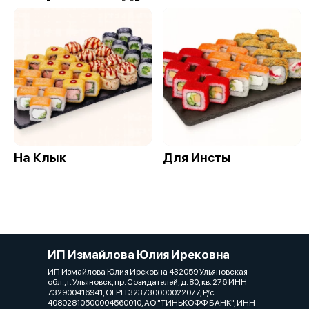
На Клык
Для Инсты
ИП Измайлова Юлия Ирековна
ИП Измайлова Юлия Ирековна 432059 Ульяновская
обл., г. Ульяновск, пр. Созидателей, д. 80, кв. 276 ИНН
732900416941, ОГРН 323730000022077, Р/с
40802810500004560010, АО "ТИНЬКОФФ БАНК", ИНН