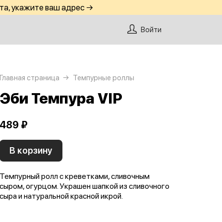
та, укажите ваш адрес →
Войти
Главная страница
Темпурные роллы
Эби Темпура VIP
489 ₽
В корзину
Темпурный ролл с креветками, сливочным
сыром, огурцом. Украшен шапкой из сливочного
сыра и натуральной красной икрой.