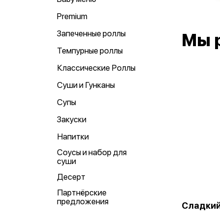
Premium
Запеченные роллы
Мы 
Темпурные роллы
Классические Роллы
Суши и Гунканы
Супы
Закуски
Напитки
Соусы и набор для
суши
Десерт
Партнёрские
предложения
Сладкий