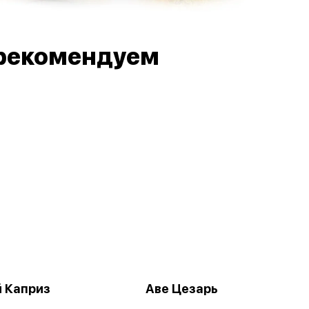
рекомендуем
 Каприз
Аве Цезарь