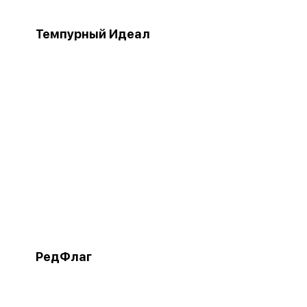
Темпурный Идеал
РедФлаг