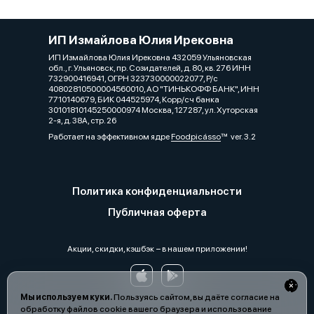
ИП Измайлова Юлия Ирековна
ИП Измайлова Юлия Ирековна 432059 Ульяновская
обл., г. Ульяновск, пр. Созидателей, д. 80, кв. 276 ИНН
732900416941, ОГРН 323730000022077, Р/с
40802810500004560010, АО "ТИНЬКОФФ БАНК", ИНН
7710140679, БИК 044525974, Корр/сч банка
30101810145250000974 Москва, 127287, ул. Хуторская
2-я, д. 38А, стр. 26
Работает на эффективном ядре
Foodpicásso
ver. 3.2
Политика конфиденциальности
Публичная оферта
Акции, скидки, кэшбэк − в нашем приложении!
Мы используем куки.
Пользуясь сайтом, вы даёте согласие на
обработку файлов cookie вашего браузера и использование