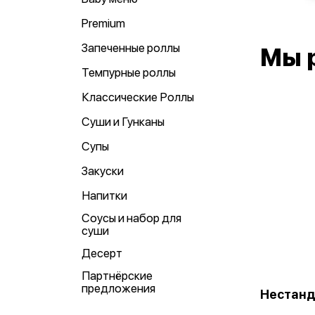
Premium
Запеченные роллы
Мы 
Темпурные роллы
Классические Роллы
Суши и Гунканы
Супы
Закуски
Напитки
Соусы и набор для
суши
Десерт
Партнёрские
предложения
Нестанд