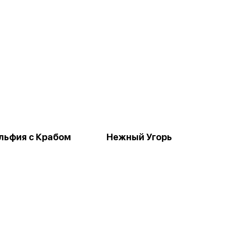
ьфия с Крабом
Нежный Угорь