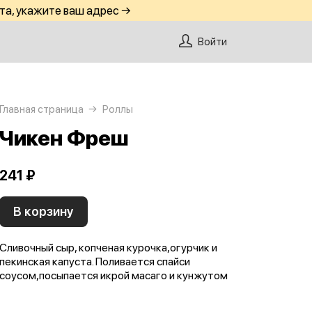
та, укажите ваш адрес →
Войти
Главная страница
Роллы
Чикен Фреш
241 ₽
В корзину
Сливочный сыр, копченая курочка,огурчик и
пекинская капуста. Поливается спайси
соусом,посыпается икрой масаго и кунжутом