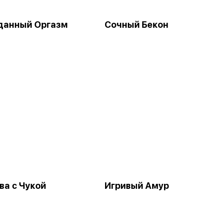
данный Оргазм
Сочный Бекон
ва с Чукой
Игривый Амур